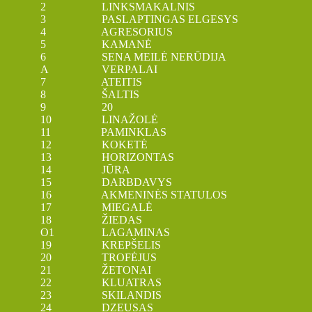
2 LINKSMAKALNIS
3 PASLAPTINGAS ELGESYS
4 AGRESORIUS
5 KAMANĖ
6 SENA MEILĖ NERŪDIJA
A VERPALAI
7 ATEITIS
8 ŠALTIS
9 20
10 LINAŽOLĖ
11 PAMINKLAS
12 KOKETĖ
13 HORIZONTAS
14 JŪRA
15 DARBDAVYS
16 AKMENINĖS STATULOS
17 MIEGALĖ
18 ŽIEDAS
O1 LAGAMINAS
19 KREPŠELIS
20 TROFĖJUS
21 ŽETONAI
22 KLUATRAS
23 SKILANDIS
24 DZEUSAS