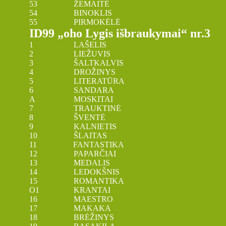
53 ŽEMAITĖ
54 BINOKLIS
55 PIRMOKĖLĖ
ID99 „oho Lygis išbraukymai“ nr.3
1 LAŠELIS
2 LIEŽUVIS
3 ŠALTKALVIS
4 DROŽINYS
5 LITERATŪRA
6 SANDARA
A MOSKITAI
7 TRAUKTINĖ
8 ŠVENTĖ
9 KALNIETIS
10 ŠLAITAS
11 FANTASTIKA
12 PAPARČIAI
13 MEDALIS
14 LEDOKŠNIS
15 ROMANTIKA
O1 KRANTAI
16 MAESTRO
17 MAKAKA
18 BRĖŽINYS