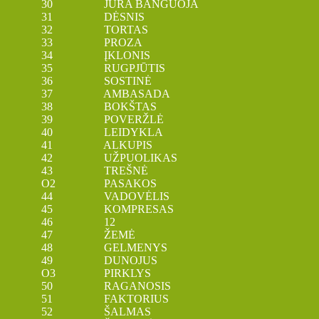
30 JŪRA BANGUOJA
31 DĖSNIS
32 TORTAS
33 PROZA
34 ĮKLONIS
35 RUGPJŪTIS
36 SOSTINĖ
37 AMBASADA
38 BOKŠTAS
39 POVERŽLĖ
40 LEIDYKLA
41 ALKUPIS
42 UŽPUOLIKAS
43 TREŠNĖ
O2 PASAKOS
44 VADOVĖLIS
45 KOMPRESAS
46 12
47 ŽEMĖ
48 GELMENYS
49 DUNOJUS
O3 PIRKLYS
50 RAGANOSIS
51 FAKTORIUS
52 ŠALMAS