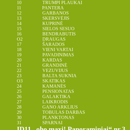
10 TRUMPI PLAUKAI
11 PANTERA
12 GARBANOS
13 SKERSVĖJIS
14 KUPRINĖ
15 SIELOS SESUO
16 BENDRABUTIS
O2 DRAUGAS
17 ŠARADOS
18 VIENI VARTAI
19 PAVADINIMAS
20 KARDAS
21 GRANDINĖ
22 VEZUVIJUS
23 BALTA SUKNIA
O3 SKATIKAS
24 KAMANĖS
25 PENSIONATAS
26 GALAKTIKA
27 LAIKRODIS
28 GANO ARKLIUS
29 TOBULAS DARBAS
30 PLANKTONAS
31 SPARNAI
ID11 „oho maxi! Panoraminiai“ nr.3