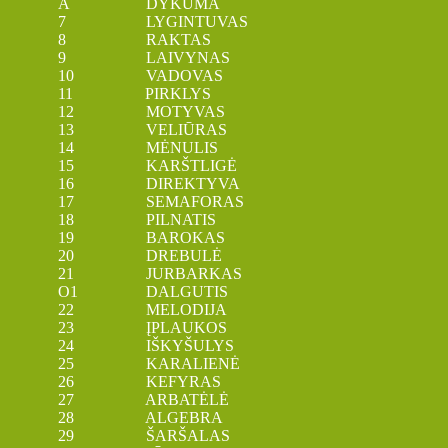
A DYKUMA
7 LYGINTUVAS
8 RAKTAS
9 LAIVYNAS
10 VADOVAS
11 PIRKLYS
12 MOTYVAS
13 VELIŪRAS
14 MĖNULIS
15 KARŠTLIGĖ
16 DIREKTYVA
17 SEMAFORAS
18 PILNATIS
19 BAROKAS
20 DREBULĖ
21 JURBARKAS
O1 DALGUTIS
22 MELODIJA
23 ĮPLAUKOS
24 IŠKYŠULYS
25 KARALIENĖ
26 KEFYRAS
27 ARBATĖLĖ
28 ALGEBRA
29 ŠARŠALAS