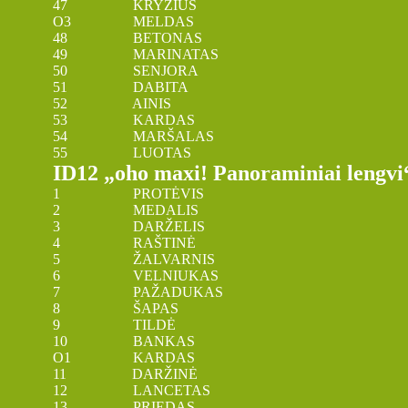
47 KRYŽIUS
O3 MELDAS
48 BETONAS
49 MARINATAS
50 SENJORA
51 DABITA
52 AINIS
53 KARDAS
54 MARŠALAS
55 LUOTAS
ID12 „oho maxi! Panoraminiai lengvi“
1 PROTĖVIS
2 MEDALIS
3 DARŽELIS
4 RAŠTINĖ
5 ŽALVARNIS
6 VELNIUKAS
7 PAŽADUKAS
8 ŠAPAS
9 TILDĖ
10 BANKAS
O1 KARDAS
11 DARŽINĖ
12 LANCETAS
13 PRIEDAS