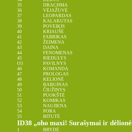
35 DRACHMA
36 VĖJAŽUVĖ
37 LEOPARDAS
38 KALAKUTAS
39 POVEIKIS
40 KRIAUŠĖ
41 FABRIKAS
42 ŽEIMENA
43 DAINA
44 FENOMENAS
45 RIEDULYS
O3 PAVILNYS
46 KOMANDA
47 PROLOGAS
48 KELIONĖ
49 BABUINAS
50 ČIUŽINYS
51 PUOKŠTĖ
52 KOMIKAS
53 NAUJIENA
54 PORA
55 BITUTĖ
ID38 „oho maxi! Surašymai ir dėlionė
1 BRYDĖ