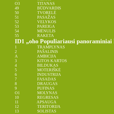
O3 TITANAS
49 BŪDVARDIS
50 TVORELĖ
51 PASAŽAS
52 VELYKOS
53 PAREIGA
54 MĖNULIS
55 RAKETA
ID1 „oho Populiariausi panoraminiai 
1 TRAMPLYNAS
2 PAŠALINIS
A AMBICIJA
3 KITOS KARTOS
4 BILDUKAS
5 MOTERIŠKĖ
6 INDUSTRIJA
7 FASADAS
8 DRAUGAS
9 PUFINAS
O1 MOLYNAS
10 REGRESAS
11 APSAUGA
12 TERITORIJA
13 SOLISTAS