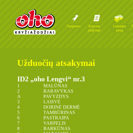
Naujienos
Kuponų
Laimėjau
pildymas
prizą
Užduočių atsakymai
ID2 „oho Lengvi“ nr.3
1 MALŪNAS
2 BARAVYKAS
A PAVYZDYS
3 LAISVĖ
4 DORINĖ DERMĖ
5 TAMBŪRINAS
6 PASTRAIPA
7 VARPELIS
8 BARKŪNAS