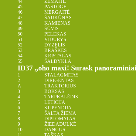
44 ŽEMAITĖ
45 PASTOGĖ
46 MERGAITĖ
47 ŠAUKŪNAS
48 KAMIENAS
49 ŠŪVIS
50 PELEKAS
51 VIDURYS
52 DYZELIS
53 BRAŠKĖS
54 KRISTALAS
55 ŠALDYKLA
ID37 „oho maxi! Surask panoraminiai
1 STALAGMITAS
2 DIRIGENTAS
A TRAKTORIUS
3 BOKSAS
4 TARPKALĖDIS
5 LETICIJA
6 STIPENDIJA
7 ŠALTA ŽIEMA
8 DIPLOMATAS
9 ŽIEDADULKĖ
10 DANGUS
11 TAŠKAS