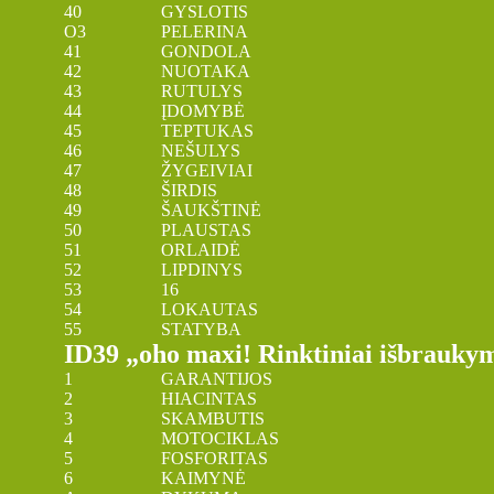
40 GYSLOTIS
O3 PELERINA
41 GONDOLA
42 NUOTAKA
43 RUTULYS
44 ĮDOMYBĖ
45 TEPTUKAS
46 NEŠULYS
47 ŽYGEIVIAI
48 ŠIRDIS
49 ŠAUKŠTINĖ
50 PLAUSTAS
51 ORLAIDĖ
52 LIPDINYS
53 16
54 LOKAUTAS
55 STATYBA
ID39 „oho maxi! Rinktiniai išbraukym
1 GARANTIJOS
2 HIACINTAS
3 SKAMBUTIS
4 MOTOCIKLAS
5 FOSFORITAS
6 KAIMYNĖ