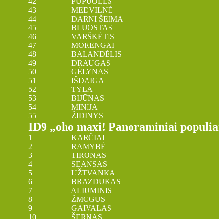
42 PUPUOLĖS
43 MEDVILNĖ
44 DARNI ŠEIMA
45 BLUOSTAS
46 VARŠKĖTIS
47 MORENGAI
48 BALANDĖLIS
49 DRAUGAS
50 GĖLYNAS
51 IŠDAIGA
52 TYLA
53 BIJŪNAS
54 MINIJA
55 ŽIDINYS
ID9 „oho maxi! Panoraminiai populiar
1 KARČIAI
2 RAMYBĖ
3 TIRONAS
4 SEANSAS
5 UŽTVANKA
6 BRAZDUKAS
7 ALIUMINIS
8 ŽMOGUS
9 GAIVALAS
10 ŠERNAS