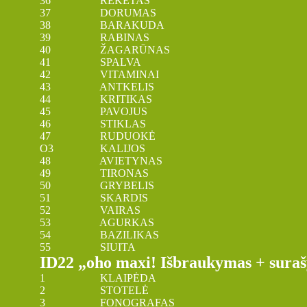
36 REKETAS
37 DORUMAS
38 BARAKUDA
39 RABINAS
40 ŽAGARŪNAS
41 SPALVA
42 VITAMINAI
43 ANTKELIS
44 KRITIKAS
45 PAVOJUS
46 STIKLAS
47 RUDUOKĖ
O3 KALIJOS
48 AVIETYNAS
49 TIRONAS
50 GRYBELIS
51 SKARDIS
52 VAIRAS
53 AGURKAS
54 BAZILIKAS
55 SIUITA
ID22 „oho maxi! Išbraukymas + suraš
1 KLAIPĖDA
2 STOTELĖ
3 FONOGRAFAS