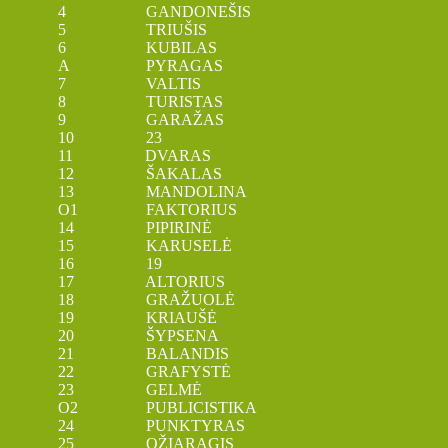
4 GANDONEŠIS
5 TRIUŠIS
6 KUBILAS
A PYRAGAS
7 VALTIS
8 TURISTAS
9 GARAŽAS
10 23
11 DVARAS
12 ŠAKALAS
13 MANDOLINA
O1 FAKTORIUS
14 PIPIRINĖ
15 KARUSELĖ
16 19
17 ALTORIUS
18 GRAŽUOLĖ
19 KRIAUŠĖ
20 ŠYPSENA
21 BALANDIS
22 GRAFYSTĖ
23 GELMĖ
O2 PUBLICISTIKA
24 PUNKTYRAS
25 OŽIARAGIS