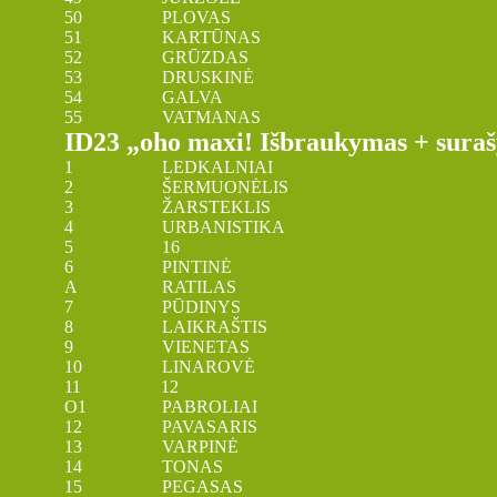
50 PLOVAS
51 KARTŪNAS
52 GRŪZDAS
53 DRUSKINĖ
54 GALVA
55 VATMANAS
ID23 „oho maxi! Išbraukymas + suraš
1 LEDKALNIAI
2 ŠERMUONĖLIS
3 ŽARSTEKLIS
4 URBANISTIKA
5 16
6 PINTINĖ
A RATILAS
7 PŪDINYS
8 LAIKRAŠTIS
9 VIENETAS
10 LINAROVĖ
11 12
O1 PABROLIAI
12 PAVASARIS
13 VARPINĖ
14 TONAS
15 PEGASAS