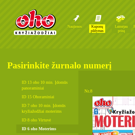
Naujienos
Kuponų
Laimėjau
pildymas
prizą
Pasirinkite žurnalo numerį
ID 13 oho 10 min. Įdomūs
panoraminiai
Nr.8
ID 15 Ohoraminiai
ID 7 oho 10 min. Įdomūs
kryžiažodžiai moterims
ID 8 oho Virtuvė
ID 6 oho Moterims