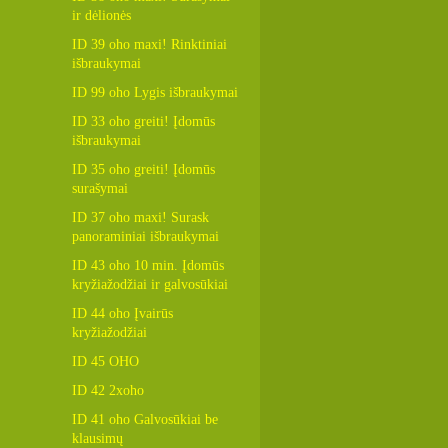
ir dėlionės
ID 39 oho maxi! Rinktiniai
išbraukymai
ID 99 oho Lygis išbraukymai
ID 33 oho greiti! Įdomūs
išbraukymai
ID 35 oho greiti! Įdomūs
surašymai
ID 37 oho maxi! Surask
panoraminiai išbraukymai
ID 43 oho 10 min. Įdomūs
kryžiažodžiai ir galvosūkiai
ID 44 oho Įvairūs
kryžiažodžiai
ID 45 OHO
ID 42 2xoho
ID 41 oho Galvosūkiai be
klausimų