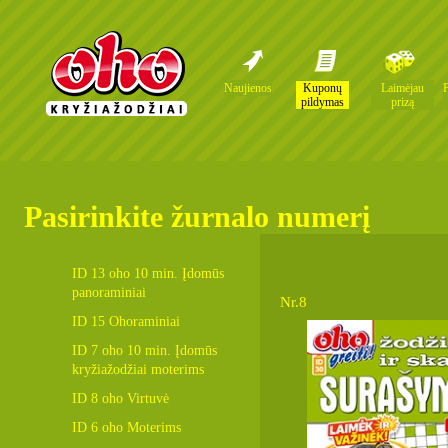
Naujienos
Kuponų
Laimėjau
pildymas
prizą
Pasirinkite žurnalo numerį
ID 13 oho 10 min. Įdomūs
panoraminiai
Nr.8
ID 15 Ohoraminiai
ID 7 oho 10 min. Įdomūs
kryžiažodžiai moterims
ID 8 oho Virtuvė
ID 6 oho Moterims