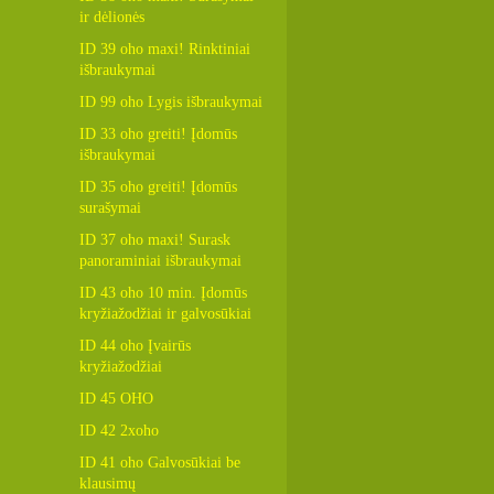
ir dėlionės
ID 39 oho maxi! Rinktiniai
išbraukymai
ID 99 oho Lygis išbraukymai
ID 33 oho greiti! Įdomūs
išbraukymai
ID 35 oho greiti! Įdomūs
surašymai
ID 37 oho maxi! Surask
panoraminiai išbraukymai
ID 43 oho 10 min. Įdomūs
kryžiažodžiai ir galvosūkiai
ID 44 oho Įvairūs
kryžiažodžiai
ID 45 OHO
ID 42 2xoho
ID 41 oho Galvosūkiai be
klausimų