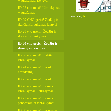
+ surašymas. Lengvai
ID 22 oho maxi! Išbraukymas
+ surašymas
Liko dienų:
6
ID 29 OHO greiti! Žodžių ir
skaičių išbraukymas lengvai
ID 28 oho greiti! Žodžių ir
skaičių išbraukymas
ID 30 oho greiti! Žodžių ir
skaičių surašymas
ID 36 oho maxi! Įvairūs
išbraukymai
ID 24 oho maxi! Surask
nesudėtingi
ID 25 oho maxi! Surask
ID 26 oho maxi! Įdomūs
išbraukymai + surašymai
ID 27 oho maxi! Įdomūs
panoraminiai išbraukymai
ID 38 oho maxi! Surašymai