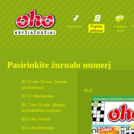
Naujienos
Kuponų
Laimėjau
pildymas
prizą
Pasirinkite žurnalo numerį
ID 13 oho 10 min. Įdomūs
panoraminiai
Nr.8
ID 15 Ohoraminiai
ID 7 oho 10 min. Įdomūs
kryžiažodžiai moterims
ID 8 oho Virtuvė
ID 6 oho Moterims