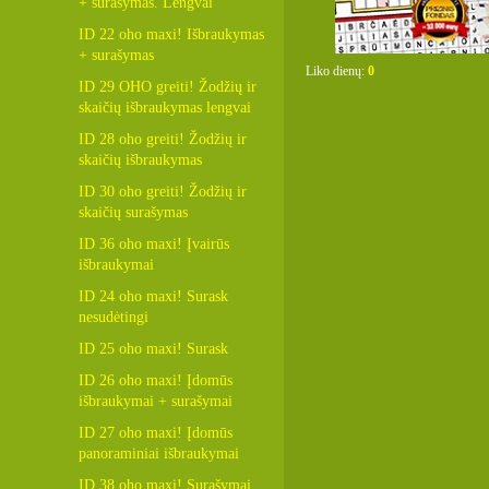
+ surašymas. Lengvai
ID 22 oho maxi! Išbraukymas
+ surašymas
Liko dienų:
0
ID 29 OHO greiti! Žodžių ir
skaičių išbraukymas lengvai
ID 28 oho greiti! Žodžių ir
skaičių išbraukymas
ID 30 oho greiti! Žodžių ir
skaičių surašymas
ID 36 oho maxi! Įvairūs
išbraukymai
ID 24 oho maxi! Surask
nesudėtingi
ID 25 oho maxi! Surask
ID 26 oho maxi! Įdomūs
išbraukymai + surašymai
ID 27 oho maxi! Įdomūs
panoraminiai išbraukymai
ID 38 oho maxi! Surašymai