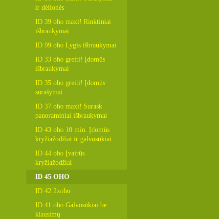
ir dėlionės
ID 39 oho maxi! Rinktiniai
išbraukymai
ID 99 oho Lygis išbraukymai
ID 33 oho greiti! Įdomūs
išbraukymai
ID 35 oho greiti! Įdomūs
surašymai
ID 37 oho maxi! Surask
panoraminiai išbraukymai
ID 43 oho 10 min. Įdomūs
kryžiažodžiai ir galvosūkiai
ID 44 oho Įvairūs
kryžiažodžiai
ID 45 OHO
ID 42 2xoho
ID 41 oho Galvosūkiai be
klausimų