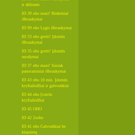
ir dėlionės
ID 39 oho maxi! Rinktiniai
išbraukymai
ID 99 oho Lygis išbraukymai
ID 33 oho greiti! Įdomūs
išbraukymai
ID 35 oho greiti! Įdomūs
surašymai
ID 37 oho maxi! Surask
panoraminiai išbraukymai
ID 43 oho 10 min. Įdomūs
kryžiažodžiai ir galvosūkiai
ID 44 oho Įvairūs
kryžiažodžiai
ID 45 OHO
ID 42 2xoho
ID 41 oho Galvosūkiai be
klausimų