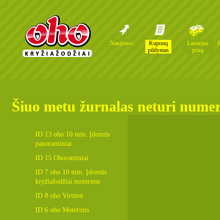
Naujienos
Kuponų
Laimėjau
pildymas
prizą
Šiuo metu žurnalas neturi nume
ID 13 oho 10 min. Įdomūs
panoraminiai
ID 15 Ohoraminiai
ID 7 oho 10 min. Įdomūs
kryžiažodžiai moterims
ID 8 oho Virtuvė
ID 6 oho Moterims